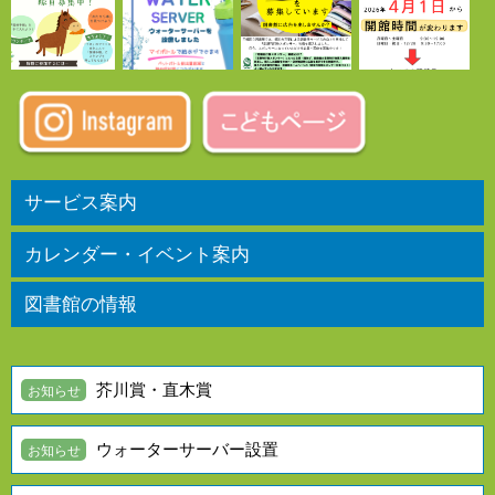
サービス案内
図書館 利用案内
お知らせ
施設の利用
生涯学習室
読書通帳
カレンダー・イベント案内
図書館 カレンダー
イベントカレンダー
イベント案内
図書館の情報
図書館だより・年報
桐陰文庫・武鹿文庫
館内案内・図書館概要
アクセス
芥川賞・直木賞
お知らせ
ウォーターサーバー設置
お知らせ