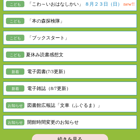
「こわ～いおはなしかい」
８月２３日（日）
new!!
こども
「本の森探検隊」
こども
「ブックスタート」
こども
夏休み読書感想文
こども
電子図書(7/3更新）
新着
電子雑誌（8/7更新）
新着
図書館広報誌「文車（ふぐるま）」
お知らせ
開館時間変更のお知らせ
お知らせ
続きを見る